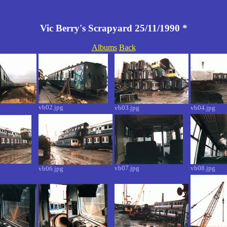
Vic Berry's Scrapyard 25/11/1990 *
Albums
Back
vb02.jpg
vb03.jpg
vb04.jpg
vb07.jpg
vb08.jpg
vb06.jpg